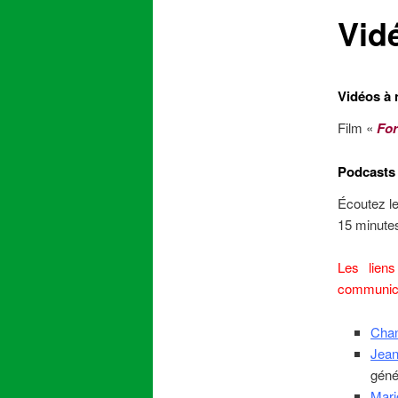
Vid
content
Vidéos à
Film «
For
Podcasts
Écoutez le
15 minutes
Les lien
communicat
Chan
Jean
géné
Mari