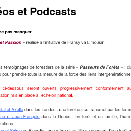
éos et Podcasts
 ne pas manquer
êt Passion
» réalisé à l’initiative de Fransylva Limousin
s témoignages de forestiers de la série «
Passeurs de Forêts
» : d
 pour prendre toute la mesure de la force des liens intergénérationnel
s ci-dessous seront ouverts progressivement conformément a
ion mis en place à l’échelon national.
tal et Axelle
dans les Landes : une forêt qui se transmet par les fe
ne et Jean-François
dans le Doubs : en forêt et en famille, l’har
rations
on et Sylvie
en Picardie : une mère et sa fille au secours d’une forêt