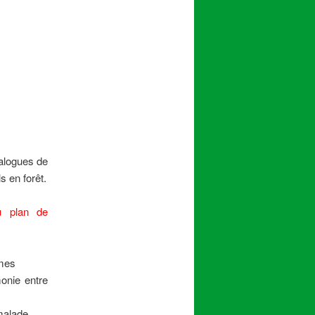
ialogues de
s en forêt.
u plan de
mmes
monie entre
 malade