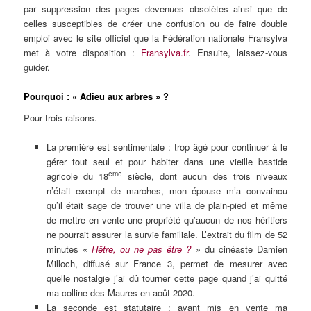
par suppression des pages devenues obsolètes ainsi que de
celles susceptibles de créer une confusion ou de faire double
emploi avec le site officiel que la Fédération nationale Fransylva
met à votre disposition :
Fransylva.fr
. Ensuite, laissez-vous
guider.
Pourquoi : « Adieu aux arbres » ?
Pour trois raisons.
La première est sentimentale : trop âgé pour continuer à le
gérer tout seul et pour habiter dans une vieille bastide
ème
agricole du 18
siècle, dont aucun des trois niveaux
n’était exempt de marches, mon épouse m’a convaincu
qu’il était sage de trouver une villa de plain-pied et même
de mettre en vente une propriété qu’aucun de nos héritiers
ne pourrait assurer la survie familiale. L’extrait du film de 52
minutes «
Hêtre, ou ne pas être ?
» du cinéaste Damien
Milloch, diffusé sur France 3, permet de mesurer avec
quelle nostalgie j’ai dû tourner cette page quand j’ai quitté
ma colline des Maures en août 2020.
La seconde est statutaire : ayant mis en vente ma