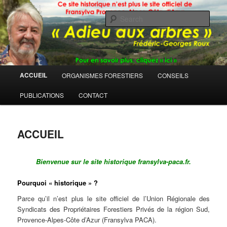
Sear
Main
ACCUEIL
ORGANISMES FORESTIERS
CONSEILS
Skip
menu
PUBLICATIONS
CONTACT
to
primary
ACCUEIL
content
Bienvenue sur le site historique fransylva-paca.fr.
Pourquoi « historique » ?
Parce qu’il n’est plus le site officiel de l’Union Régionale des
Syndicats des Propriétaires Forestiers Privés de la région Sud,
Provence-Alpes-Côte d’Azur (Fransylva PACA).