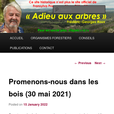
Sear
Main
ACCUEIL
ORGANISMES FORESTIERS
CONSEILS
Skip
menu
PUBLICATIONS
CONTACT
to
primary
Post
←
Previous
Next
→
navigation
content
Promenons-nous dans les
bois (30 mai 2021)
Posted on
15 January 2022