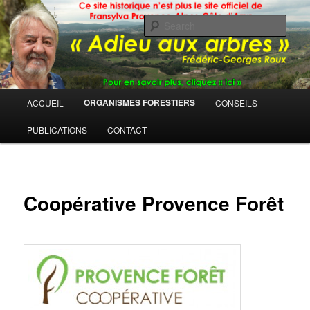
Sear
Main
ORGANISMES FORESTIERS
ACCUEIL
CONSEILS
Skip
menu
PUBLICATIONS
CONTACT
to
primary
content
Coopérative Provence Forêt