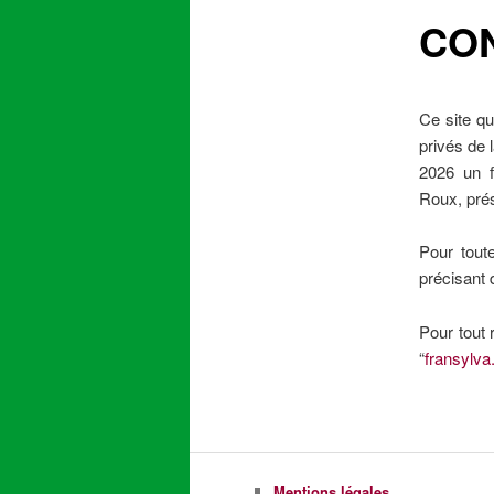
CO
content
Ce site qu
privés de 
2026 un f
Roux, prés
Pour tout
précisant 
Pour tout 
“
fransylva.
Mentions légales