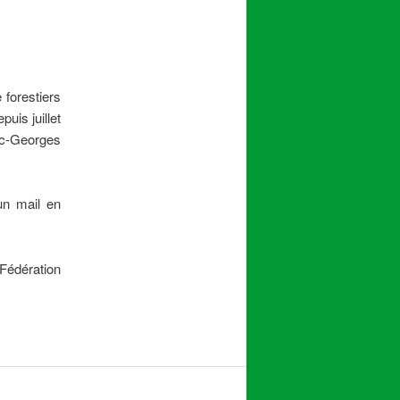
 forestiers
uis juillet
ic-Georges
un mail en
 Fédération