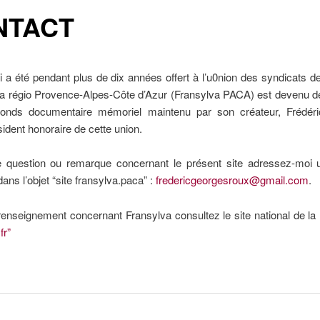
NTACT
i a été pendant plus de dix années offert à l’u0nion des syndicats de
la régio Provence-Alpes-Côte d’Azur (Fransylva PACA) est devenu dep
onds documentaire mémoriel maintenu par son créateur, Frédér
ident honoraire de cette union.
e question ou remarque concernant le présent site adressez-moi 
dans l’objet “site fransylva.paca” :
fredericgeorgesroux@gmail.com
.
renseignement concernant Fransylva consultez le site national de la
fr”