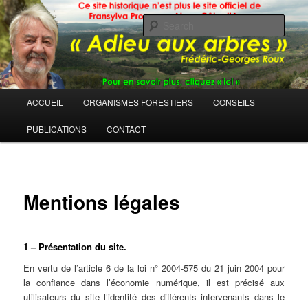
Sear
Main
ACCUEIL
ORGANISMES FORESTIERS
CONSEILS
Skip
menu
PUBLICATIONS
CONTACT
to
primary
content
Mentions légales
1 – Présentation du site.
En vertu de l’article 6 de la loi n° 2004-575 du 21 juin 2004 pour
la confiance dans l’économie numérique, il est précisé aux
utilisateurs du site l’identité des différents intervenants dans le