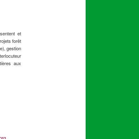
sentent et
jets forêt
e), gestion
erlocuteur
tières aux
org