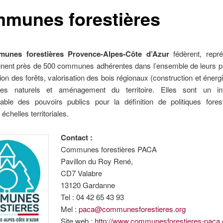
munes forestières
unes forestières Provence-Alpes-Côte d’Azur
fédèrent, repré
ent près de 500 communes adhérentes dans l’ensemble de leurs pro
tion des forêts, valorisation des bois régionaux (construction et énergi
es naturels et aménagement du territoire. Elles sont un int
nable des pouvoirs publics pour la définition de politiques fores
 échelles territoriales.
Contact :
Communes forestières PACA
Pavillon du Roy René,
CD7 Valabre
13120 Gardanne
Tel : 04 42 65 43 93
Mel :
paca@communesforestieres.org
Site web :
http://www.communesforestieres-paca.