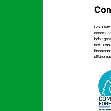
Com
content
Les
Comm
accompagn
bois : ges
des risqu
incontour
différentes