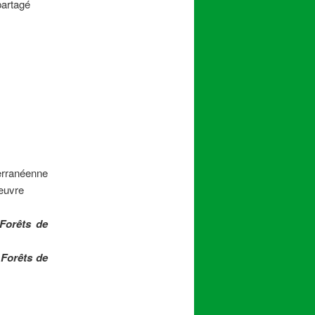
partagé
rranéenne
oeuvre
Forêts de
e
Forêts de