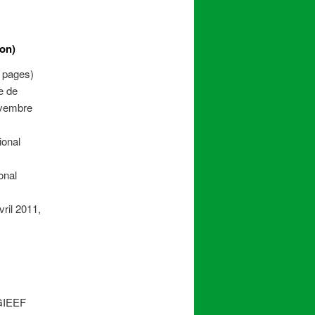
ion)
 pages)
e de
ovembre
ional
onal
ril 2011,
 GIEEF