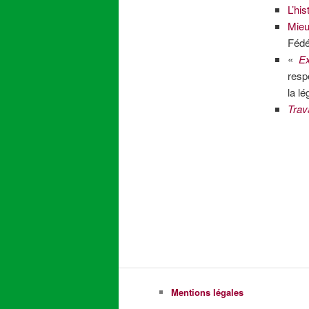
L’hi
Mieu
Fédé
«
Ex
resp
la l
Trav
Mentions légales