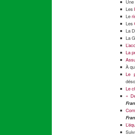
Un
Les
Le
r
Les
La D
La G
L’ac
La pr
Assu
À qu
Le p
déso
Le c
« De
Fra
Comp
Fra
L’éq
Sui