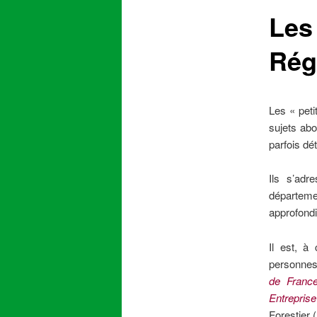
Les
content
Rég
Les « peti
sujets abo
parfois dét
Ils s’adr
départemen
approfond
Il est, à
personnes
de Franc
Entreprise
Forestier