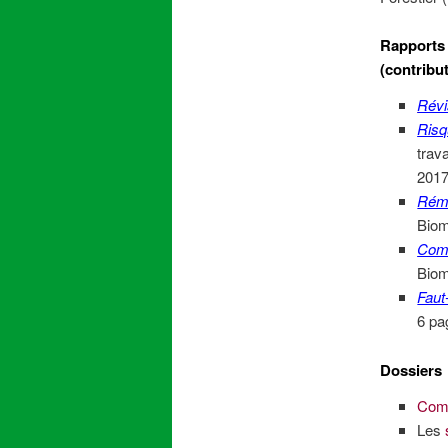
Rapports 
(contribu
Révi
Risq
trav
2017
Rému
Biom
Comm
Biom
Faut-
6 pa
Dossiers
Comb
Les