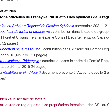
et études
tions officielles de Fransylva PACA et/ou des syndicats de la rég
sion du Schéma Régional de Gestion Sylvicole
(novembre 2021, 121
ues feux de forêts et urbanisme
: contribution dans le cadre du group
ail Forêt et Urbanisme animé par le Conseil Départemental du Var, n
, 52 pages)
nération de la ressource
: contribution dans le cadre du Comité Rég
asse, 13 juin 2013, 21 pages)
unication et Pédagogie
: contribution dans le cadre du Comité Régi
asse, 20 mai 2015 24 pages) :
il réhabiliter le pin d’Alep ?
document présenté à Vauvenargues le 2 av
ges)
ien vaut l’hectare de forêt ?
structures de regroupement de propriétaires forestiers
: des ASL au