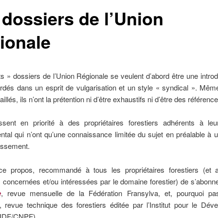
 dossiers de l’Union
ionale
ts » dossiers de l’Union Régionale se veulent d’abord être une intro
rdés dans un esprit de vulgarisation et un style « syndical ». Même
aillés, ils n’ont la prétention ni d’être exhaustifs ni d’être des référence
essent en priorité à des propriétaires forestiers adhérents à leu
tal qui n’ont qu’une connaissance limitée du sujet en préalable à 
issement.
 ce propos, recommandé à tous les propriétaires forestiers (et 
 concernées et/ou intéressées par le domaine forestier) de s’abonn
e
, revue mensuelle de la Fédération Fransylva, et, pourquoi p
, revue technique des forestiers éditée par l’Institut pour le Dé
 (IDF/CNPF).