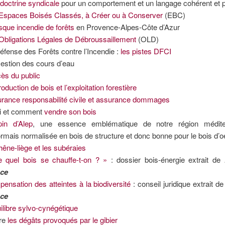
e
doctrine syndicale
pour un comportement et un langage cohérent et 
Espaces Boisés Classés, à Créer ou à Conserver
(EBC)
isque incendie de forêts
en Provence-Alpes-Côte d’Azur
Obligations Légales de Débroussaillement
(OLD)
éfense des Forêts contre l’Incendie :
les pistes DFCI
estion des cours d’eau
cès du public
oduction de bois et l’exploitation forestière
rance responsabilité civile et assurance dommages
i et comment
vendre son bois
in d’Alep
, une essence emblématique de notre région médite
rmais normalisée en bois de structure et donc bonne pour le bois d’
hêne-liège et les subéraies
 quel bois se chauffe-t-on ? »
: dossier bois-énergie extrait de
nce
ensation des atteintes à la biodiversité
: conseil juridique extrait d
nce
uilibre sylvo-cynégétique
vre
les dégâts provoqués par le gibier