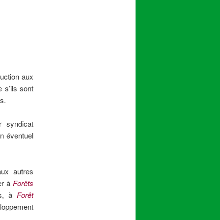
duction aux
 s’ils sont
s.
r syndicat
un éventuel
aux autres
er à
Forêts
as, à
Forêt
veloppement