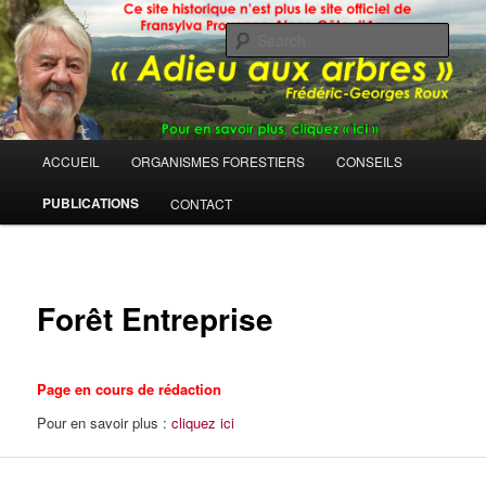
Sear
Main
ACCUEIL
ORGANISMES FORESTIERS
CONSEILS
Skip
menu
PUBLICATIONS
CONTACT
to
primary
content
Forêt Entreprise
Page en cours de rédaction
Pour en savoir plus :
cliquez ici