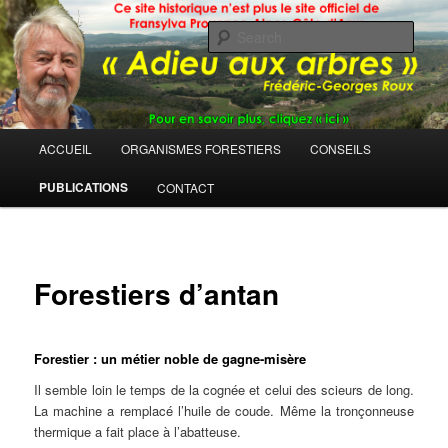
Sear
Main
ACCUEIL
ORGANISMES FORESTIERS
CONSEILS
Skip
menu
PUBLICATIONS
CONTACT
to
primary
content
Forestiers d’antan
Forestier : un métier noble de gagne-misère
Il semble loin le temps de la cognée et celui des scieurs de long.
La machine a remplacé l’huile de coude. Même la tronçonneuse
thermique a fait place à l’abatteuse.