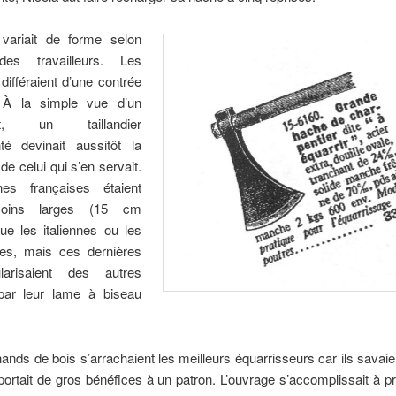
e variait de forme selon
 des travailleurs. Les
ifféraient d’une contrée
. À la simple vue d’un
ent, un taillandier
té devinait aussitôt la
 de celui qui s’en servait.
es françaises étaient
moins larges (15 cm
ue les italiennes ou les
es, mais ces dernières
larisaient des autres
par leur lame à biseau
nds de bois s’arrachaient les meilleurs équarrisseurs car ils savaie
pportait de gros bénéfices à un patron. L’ouvrage s’accomplissait à p