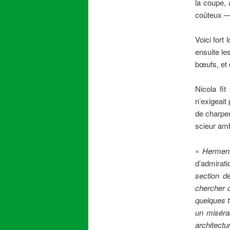
la coupe, 
coûteux —
Voici fort
ensuite le
bœufs, et 
Nicola fi
n’exigeait
de charpen
scieur amb
«
Hermen, 
d’admirati
section d
chercher d
quelques 
un misérab
architect