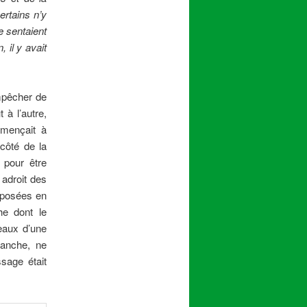
ertains n’y
e sentaient
, il y avait
empêcher de
 à l’autre,
mmençait à
côté de la
t pour être
e adroit des
pposées en
he dont le
eaux d’une
vanche, ne
ssage était