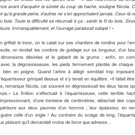
nce avant d’acquérir la sûreté du coup de hache
, souligne Nicola.
C
t qu’à grande peine, d’autres ne s’en approchaient jamais. Ceux-là n
du bois. Toute la difficulté se résumait à ça : sentir le fil du bois. Sinon
risure, immanquablement, et l’ouvrage paraissait salopé !
»
n griffait le tronc, on le calait sur ses chantiers de rondins pour l’
nsuite, on tendait les cordons de guidage sur sa longueur, d’un bout
 dimensions désirées et le gabarit de la grume ; enfin, on co
 avec la dégrossisseuse, les pieds fermement plantés de chaque 
util bien en poigne. Quand l’arbre à allégir semblait trop imposan
équarrisseur grimpait dessus et s’y tenait en équilibre. «Il fallait êtr
s, remarque Nicola, car souvent on dégrossissait les deux faces o
s.» La finition s’effectuait à l’équarrisseuse, cette terrible hac
 impressionnant, d’une trentaine de centimètres, détachait des cop
upérieure aux deux paumes d’un homme ; leur épaisseur, en re
guère celle d’un ongle ! Au contraire du sciage de long, l’équarri
lus plaisant qu’il demandait moins de force que adresse…