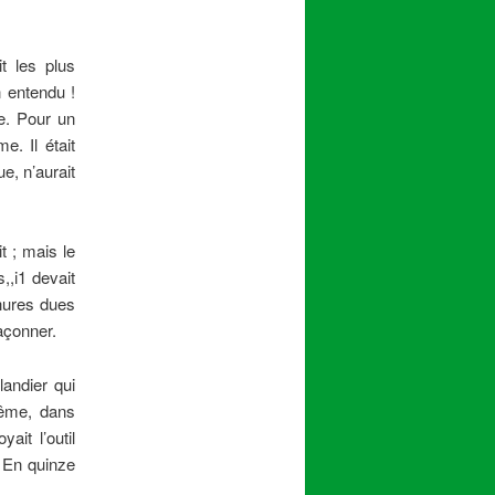
t les plus
 entendu !
re. Pour un
. Il était
e, n’aurait
it ; mais le
,,i1 devait
chures dues
açonner.
landier qui
lême, dans
ait l’outil
. En quinze