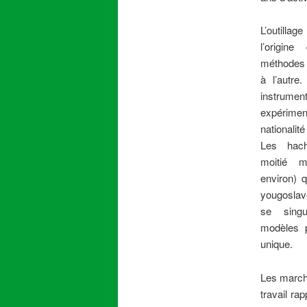
L’outillag
l’origine
méthodes d
à l’autre
instrum
expérimen
nationalité
Les hach
moitié 
environ) q
yougoslav
se singu
modèles 
unique.
Les marcha
travail ra