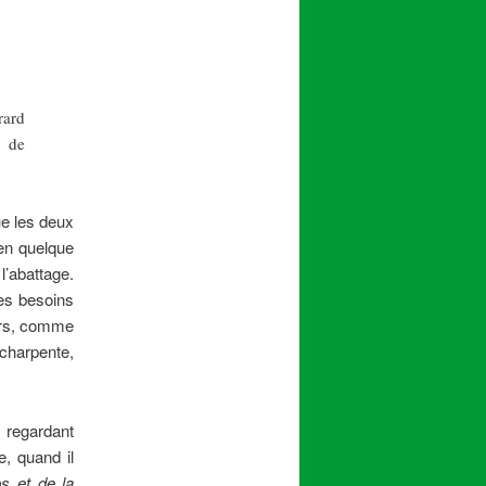
rard
n de
ue les deux
 en quelque
l’abattage.
les besoins
urs, comme
charpente,
 regardant
e, quand il
s et de la