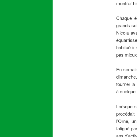
montrer hi
Chaque éq
grands so
Nicola ava
équarriss
habitué à 
pas mieux s
En semaine,
dimanche, 
tourner la
à quelque 
Lorsque sa
procédait
l’Orne, un
fatigué pa
ans d’acti