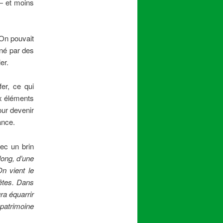
 — et moins
 On pouvait
îné par des
er.
er, ce qui
ux éléments
our devenir
ance.
vec un brin
long, d’une
n vient le
êtes.
Dans
a équarrir
 patrimoine