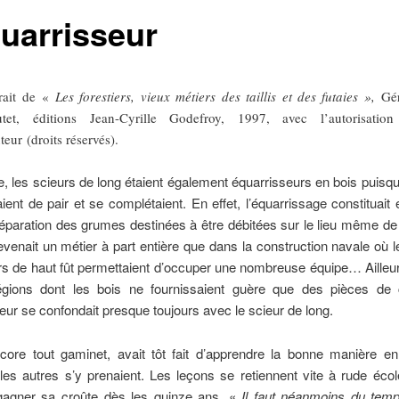
quarrisseur
rait de «
Les forestiers, vieux métiers des taillis et des futaies »,
Gé
tet, éditions Jean-Cyrille Godefroy, 1997, avec l’autorisatio
teur (droits réservés).
e, les scieurs de long étaient également équarrisseurs en bois puisq
aient de pair et se complétaient. En effet, l’équarrissage constituait
réparation des grumes destinées à être débitées sur le lieu même de 
venait un métier à part entière que dans la construction navale où 
rs de haut fût permettaient d’occuper une nombreuse équipe… Aille
gions dont les bois ne fournissaient guère que des pièces de 
seur se confondait presque toujours avec le scieur de long.
ncore tout gaminet, avait tôt fait d’apprendre la bonne manière en
s autres s’y prenaient. Les leçons se retiennent vite à rude écol
 gagner sa croûte dès les quinze ans. «
Il faut néanmoins du temp