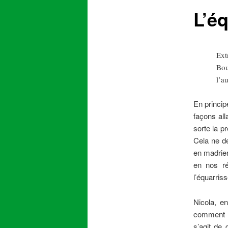
L’é
content
Ext
Bou
l’au
En princip
façons all
sorte la p
Cela ne de
en madrie
en nos ré
l’équarris
Nicola, e
comment le
s’agit de