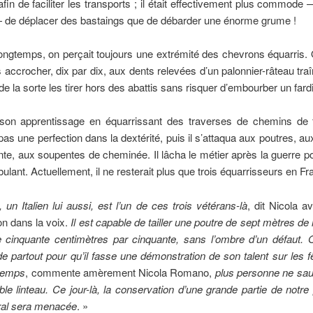
afin de faciliter les transports ; il était effectivement plus commode
 de déplacer des bastaings que de débarder une énorme grume !
 longtemps, on perçait toujours une extrémité des chevrons équarris.
s accrocher, dix par dix, aux dents relevées d’un palonnier-râteau tra
de la sorte les tirer hors des abattis sans risquer d’embourber un fardi
t son apprentissage en équarrissant des traverses de chemins de f
 pas une perfection dans la dextérité, puis il s’attaqua aux poutres, a
te, aux soupentes de cheminée. Il lâcha le métier après la guerre p
ulant. Actuellement, il ne resterait plus que trois équarrisseurs en Fr
un Italien lui aussi, est l’un de ces trois vétérans-là
, dit Nicola a
on dans la voix.
Il est capable de tailler une poutre de sept mètres de 
e cinquante centimètres par cinquante, sans l’ombre d’un défaut. O
e partout pour qu’il fasse une démonstration de son talent sur les f
temps
, commente amèrement Nicola Romano,
plus personne ne saur
le linteau. Ce jour-là, la conservation d’une grande partie de notre
ural sera menacée
. »