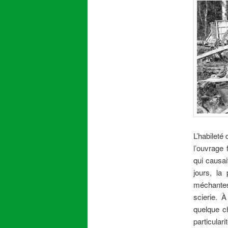
L’habileté
l’ouvrage
qui causai
jours, la
méchantes 
scierie. À
quelque ch
particular