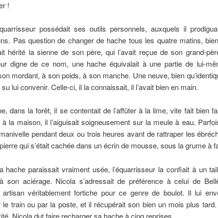
er !
uarrisseur possédait ses outils personnels, auxquels il prodiguai
ins. Pas question de changer de hache tous les quatre matins, bien
it hérité la sienne de son père, qui l’avait reçue de son grand-pè
eur digne de ce nom, une hache équivalait à une partie de lui-même
son mordant, à son poids, à son manche. Une neuve, bien qu’identiqu
u lui convenir. Celle-ci, il la connaissait, il l’avait bien en main.
 dans la forêt, il se contentait de l’affûter à la lime, vite fait bien fa
à la maison, il l’aiguisait soigneusement sur la meule à eau. Parfois
 manivelle pendant deux ou trois heures avant de rattraper les ébré
pierre qui s’était cachée dans un écrin de mousse, sous la grume à f
 hache paraissait vraiment usée, l’équarrisseur la confiait à un tail
 à son aciérage. Nicola s’adressait de préférence à celui de Bel
 artisan véritablement fortiche pour ce genre de boulot. Il lui envoy
r le train ou par la poste, et il récupérait son bien un mois plus tard
vité, Nicola dut faire recharger sa hache à cinq reprises.