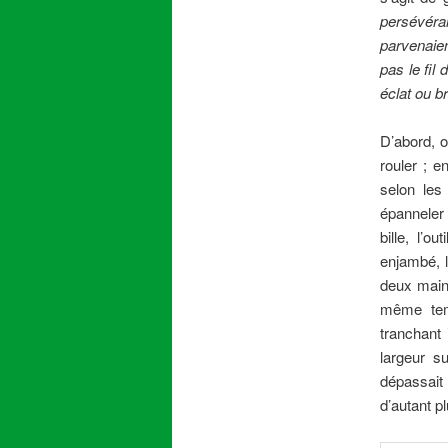
persévéra
parvenaien
pas le fil 
éclat ou b
D’abord, o
rouler ; e
selon les
épanneler
bille, l’o
enjambé, l’
deux main
même temp
tranchant
largeur s
dépassait 
d’autant p