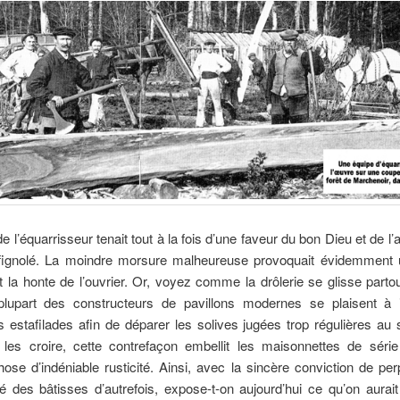
 de l’équarrisseur tenait tout à la fois d’une faveur du bon Dieu et de l
 fignolé. La moindre morsure malheureuse provoquait évidemment 
t la honte de l’ouvrier. Or, voyez comme la drôlerie se glisse parto
 plupart des constructeurs de pavillons modernes se plaisent à 
estafilades afin de déparer les solives jugées trop régulières au s
 les croire, cette contrefaçon embellit les maisonnettes de série
ose d’indéniable rusticité. Ainsi, avec la sincère conviction de pe
ité des bâtisses d’autrefois, expose-t-on aujourd’hui ce qu’on aurai