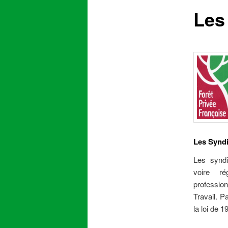
Les
content
Les Syndi
Les syndi
voire r
professio
Travail. P
la loi de 1