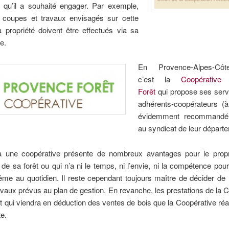
n qu’il a souhaité engager. Par exemple,
s coupes et travaux envisagés sur cette
 propriété doivent être effectués via sa
e.
En Provence-Alpes-Côt
c’est la
Coopérative
Forêt
qui propose ses serv
adhérents-coopérateurs (à 
évidemment recommandé 
au syndicat de leur départ
à une coopérative présente de nombreux avantages pour le propri
n de sa forêt ou qui n’a ni le temps, ni l’envie, ni la compétence pou
ême au quotidien. Il reste cependant toujours maître de décider de 
avaux prévus au plan de gestion. En revanche, les prestations de la 
t qui viendra en déduction des ventes de bois que la Coopérative réa
e.