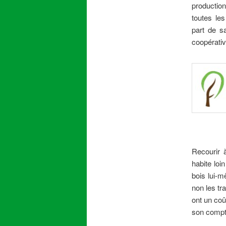
productio
toutes le
part de sa
coopérativ
Recourir 
habite loi
bois lui-m
non les tr
ont un coû
son compt