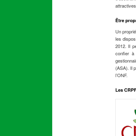
attractive
Être propr
Un proprié
les dispos
2012. Il p
confier à
gestionnai
(ASA). Il 
l’ONF.
Les CRPF 