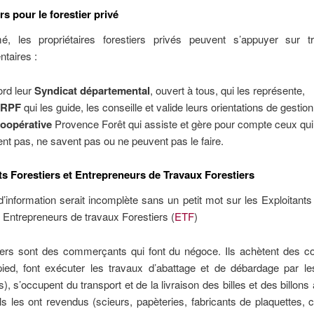
ers pour le forestier privé
, les propriétaires forestiers privés peuvent s’appuyer sur tro
taires :
ord leur
Syndicat départemental
, ouvert à tous, qui les représente,
RPF
qui les guide, les conseille et valide leurs orientations de gestion
oopérative
Provence Forêt qui assiste et gère pour compte ceux qui
ent pas, ne savent pas ou ne peuvent pas le faire.
ts Forestiers et Entrepreneurs de Travaux Forestiers
’information serait incomplète sans un petit mot sur les Exploitants
es Entrepreneurs de travaux Forestiers (
ETF
)
ers sont des commerçants qui font du négoce. Ils achètent des c
pied, font exécuter les travaux d’abattage et de débardage par l
), s’occupent du transport et de la livraison des billes et des billons 
ls les ont revendus (scieurs, papèteries, fabricants de plaquettes, c