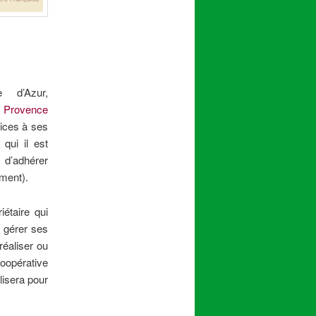
e d’Azur,
 Provence
ices à ses
qui il est
d’adhérer
ement).
étaire qui
r gérer ses
réaliser ou
Coopérative
lisera pour