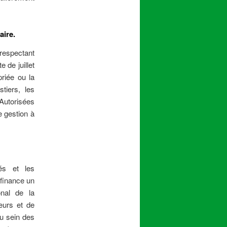
aire.
 respectant
e de juillet
priée ou la
tiers, les
 Autorisées
e gestion à
vés et les
 finance un
nal de la
eurs et de
au sein des