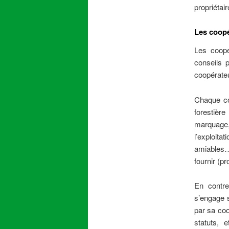
propriétair
Les coopé
Les coopé
conseils 
coopérateu
Chaque co
forestièr
marquage
l’exploit
amiables…
fournir (p
En contre
s’engage s
par sa coo
statuts, 