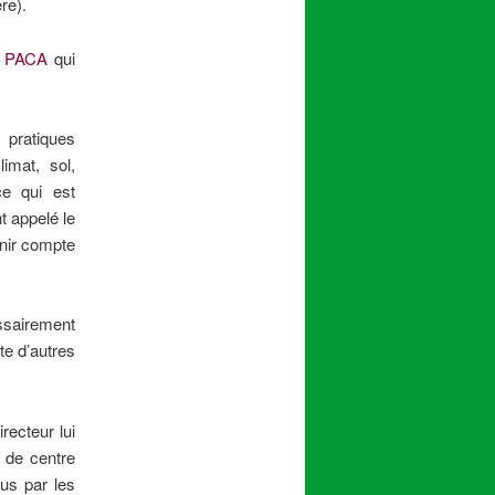
re).
 PACA
qui
pratiques
imat, sol,
e qui est
t appelé le
enir compte
ssairement
te d’autres
recteur lui
l de centre
us par les