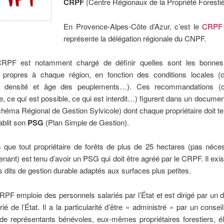
CRPF
(Centre Régionaux de la Propriété Forestiè
En Provence-Alpes-Côte d’Azur, c’est le
CRPF
représente la délégation régionale du CNPF.
RPF est notamment chargé de définir quelles sont les bonnes 
s propres à chaque région, en fonction des conditions locales (cl
, densité et âge des peuplements…). Ces recommandations (c
e, ce qui est possible, ce qui est interdit…) figurent dans un documen
héma Régional de Gestion Sylvicole) dont chaque propriétaire doit t
tablit son
PSG
(Plan Simple de Gestion).
 que tout propriétaire de forêts de plus de 25 hectares (pas néce
tenant) est tenu d’avoir un PSG qui doit être agréé par le CRPF. Il exis
dits de gestion durable adaptés aux surfaces plus petites.
F emploie des personnels salariés par l’État et est dirigé par un di
rié de l’État. Il a la particularité d’être « administré » par un consei
e représentants bénévoles, eux-mêmes propriétaires forestiers, él