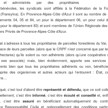
s et administrés par des propriétaires
s bénévoles, les syndicats sont affiliés à la Fédération de la Fo
 (Fransylva). En Provence-Alpes-Côte d’Azur il sont au nombre de 
tements 04, 05 et 84, un pour le département 06, un pour celui d
 pour le département 83) et sont membres de l’Union Régionale des
ers Privés de Provence-Alpes-Côte d’Azur.
t s’adresse à tous les propriétaires de parcelles forestières du Var,
rface de leurs parcelles (alors que le CRPF n’est concerné que par le
hectares) qu’ils soient ou non adhérents (alors qu’une coopérative n
 ses associés) mais, bien évidemment, apporte ses services 
ents bien que tous les propriétaires adhérents ou non, bénéfici
près des organismes et autres acteurs qui l’entourent : État, col
ons…
qué, c’est tout d’abord être
représenté et défendu,
que ce soit col
uellement, c’est être
informé
, c’est être
écouté et conseillé
et, enf
),
c’est être
assuré
en bénéficiant automatiquement du contr
ce Responsabilité Civile et, optionnellement des conditions partic