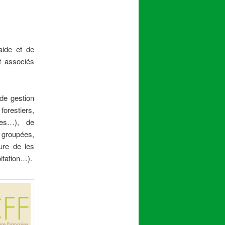
aide et de
t associés
de gestion
orestiers,
ses…), de
 groupées,
ure de les
itation…).