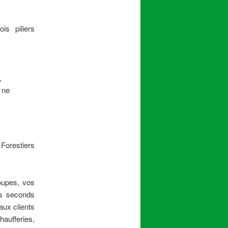
is piliers
,
 ne
 Forestiers
oupes, vos
es seconds
aux clients
haufferies,