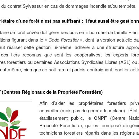
s du contrat Sylvassur en cas de dommages incendie et/ou tempête.
iétaire d’une forêt n’est pas suffisant : il faut aussi être gestionn
taire de forêt privée doit gérer ses bois en « bon chef de famille » en
itions figurant dans le «
Code Forestier
», dont la version actuelle dat
eut réaliser cette gestion lui-même, adhérer à une structure appro
 des tiers reconnus que sont les coopératives, les experts fores
res forestiers ou certaines Associations Syndicales Libres (ASL) ou
peut même, bien que ce soit rare et parfois contraignant, confier cett
(Centres Régionaux de la Propriété Forestière)
Afin d’aider les propriétaires forestiers pri
conseiller (mais pas de gérer à leur place), l’État
établissement public, le
CNPF
(Centre Natio
Propriété Forestière), qui est composé d’ingéni
techniciens forestiers répartis dans les régions 