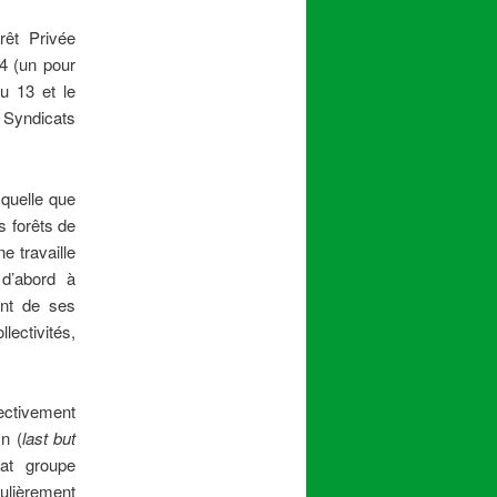
rêt Privée
4 (un pour
u 13 et le
 Syndicats
 quelle que
s forêts de
e travaille
d’abord à
ent de ses
lectivités,
lectivement
in (
last but
at groupe
ulièrement