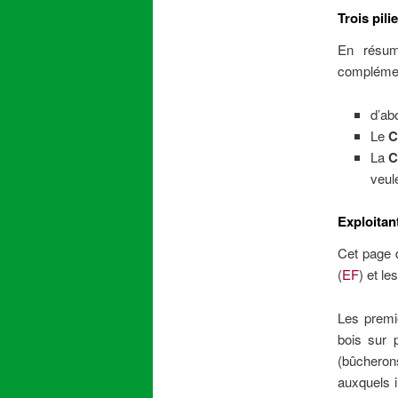
Trois pili
En résumé
complémen
d’ab
Le
C
La
C
veul
Exploitan
Cet page d
(
EF
) et l
Les premi
bois sur 
(bûcherons
auxquels i