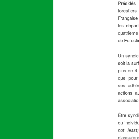
Présidé
forestier
Française
les dépar
quatrième
de Foresti
Un syndica
soit la su
plus de 4 
que pour
ses adhér
actions au
associati
Être syndi
ou individ
not least
d’assuran