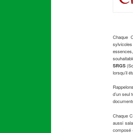
Chaque C
sylvicole
essences
souhaitabl
SRGS
(Sc
lorsqu’il é
Rappelons
d’un seul 
documents 
Chaque CRP
aussi sala
composé d