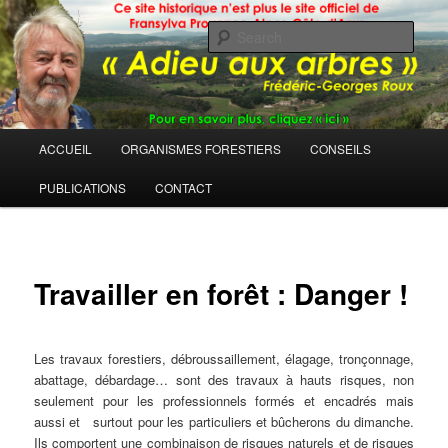
Sear
Main
ACCUEIL
ORGANISMES FORESTIERS
CONSEILS
Skip
menu
PUBLICATIONS
CONTACT
to
primary
content
Travailler en forêt : Danger !
Les travaux forestiers, débroussaillement, élagage, tronçonnage,
abattage, débardage… sont des travaux à hauts risques, non
seulement pour les professionnels formés et encadrés mais
aussi et surtout pour les particuliers et bûcherons du dimanche.
Ils comportent une combinaison de risques naturels et de risques