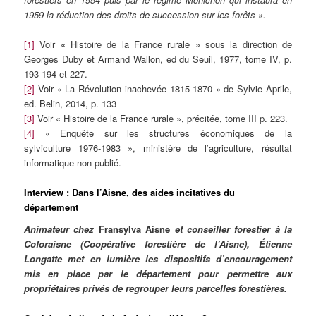
1959 la réduction des droits de succession sur les forêts ».
[1]
Voir « Histoire de la France rurale » sous la direction de
Georges Duby et Armand Wallon, ed du Seuil, 1977, tome IV, p.
193-194 et 227.
[2]
Voir « La Révolution inachevée 1815-1870 » de Sylvie Aprile,
ed. Belin, 2014, p. 133
[3]
Voir « Histoire de la France rurale », précitée, tome III p. 223.
[4]
« Enquête sur les structures économiques de la
sylviculture 1976-1983 », ministère de l’agriculture, résultat
informatique non publié.
Interview :
Dans l’Aisne, des aides incitatives du
département
Animateur chez
Fransylva Aisne
et conseiller forestier à la
Coforaisne (
Coopérative forestière de l’Aisne), Étienne
Longatte met en lumière les dispositifs d’encouragement
mis en place par le département pour permettre aux
propriétaires privés de regrouper leurs parcelles forestières.