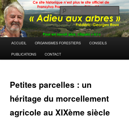
Sear
Main
ACCUEIL
ORGANISMES FORESTIERS
CONSEILS
Skip
menu
PUBLICATIONS
CONTACT
to
primary
content
Petites parcelles : un
héritage du morcellement
agricole au XIXème siècle