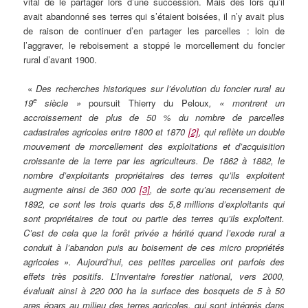
vital de le partager lors d’une succession. Mais dès lors qu’il
avait abandonné ses terres qui s’étaient boisées, il n’y avait plus
de raison de continuer d’en partager les parcelles : loin de
l’aggraver, le reboisement a stoppé le morcellement du foncier
rural d’avant 1900.
«
Des recherches historiques sur l’évolution du foncier rural au
e
19
siècle »
poursuit Thierry du Peloux
, « montrent un
accroissement de plus de 50 % du nombre de parcelles
cadastrales agricoles entre 1800 et 1870
[2]
, qui reflète un double
mouvement de morcellement des exploitations et d’acquisition
croissante de la terre par les agriculteurs. De 1862 à 1882, le
nombre d’exploitants propriétaires des terres qu’ils exploitent
augmente ainsi de 360 000
[3]
, de sorte qu’au recensement de
1892, ce sont les trois quarts des 5,8 millions d’exploitants qui
sont propriétaires de tout ou partie des terres qu’ils exploitent.
C’est de cela que la forêt privée a hérité quand l’exode rural a
conduit à l’abandon puis au boisement de ces micro propriétés
agricoles ».
Aujourd’hui, ces petites parcelles ont parfois des
effets très positifs. L’Inventaire forestier national, vers 2000,
évaluait ainsi à 220 000 ha la surface des bosquets de 5 à 50
ares épars au milieu des terres agricoles, qui sont intégrés dans