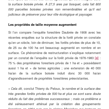
la surface boisée privée. A 27,5 ares par bosquet, cela fait 800
000 parcelles boisées privées non remembrables et qu’il est
judicieux de préserver pour leur rôle écologique et paysager.
Les propriétés de taille moyenne augmentent
Si l’on compare l’enquête forestière Daubrée de 1908 avec les
récentes enquêtes sur la structure de la forêt privée on constate
qu’en un siècle, loin de diminuer, les forêts privées de plus de 10,
de 25 ou de 100 ha ont beaucoup augmenté en nombre et en
surface. Ce phénomène de restructuration s’explique notamment
par un constat de l’enquête sur la forêt privée de 1976-1983
[4]
:
75 % des propriétaires forestiers privés de 1 ha et + possédaient
aussi 1 ha et + de terres agricoles ; une extension de 40 000
ha/an de la surface boisée induit donc 30 000 ha/an
d’agrandissement de propriétés forestières préexistantes.
«
Cela dit,
conclut Thierry du Peloux,
le nombre et la surface des
très grandes forêts privées de 500 ha et plus se sont sans doute
réduits du fait des problèmes successoraux ; mais ce problème a
été sérieusement atténué par la création des groupements
forestiers en 1954 puis par le régime Monichon qui instaura en