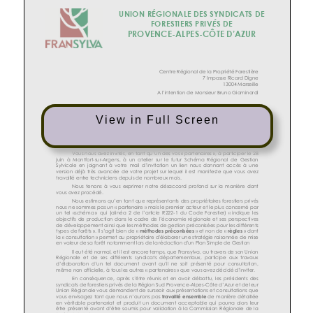
UNION RÉGIONALE DES SYNDICATS DE
É
FORESTIERS PRIV
S DE
PROVENCE
-
ALPES
-
CÔTE D’AZUR
Centre Régional de la Propriété Forestière
7 Impasse Ricard Digne
13004 Marseille
A l’intention de Monsieur Bruno Giaminardi
Le Luc
-
en
-
Provence, 1
8
juillet 2021
View in Full Screen
Objet
: Projet de nouveau SRGS
–
LRAR
Monsieur le Président,
Vous nous avez invités
, en t
ant qu’un des vos «
partenaires
»,
à participer le 28
juin à Montfort
-
sur
-
Argens, à un atelier sur le futur Schéma Régional de Gestion
Sylvicole en joignant à votre mail d’invitation un lien nous donnant accès à une
version déjà très avancée de votre proje
t sur lequel il est
manifeste
que vous avez
travaillé
entre
techniciens
depuis de nombreux mois.
Nous tenons à vous exprimer notre désaccord
profond sur la manière dont
vous avez procédé.
Nous estimons qu’en tant que représentants des propriétaires fores
tiers privés
nous
ne
sommes
pas
un «
partenaire
»
mais le
premier
acteur
et le plus concerné par
un tel
«schéma
»
qui
(alinéa 2 de l’article R222
-
1 du Code Forestier) «
indique les
objectifs de production dans le cadre de l’économie régionale et ses perspe
ctives
de développement ainsi que les méthode
s
de gestion préconisées pour les différents
types de forêts
»
. Il s’agit bien de «
méthodes préconisées
» et non de «
règles
» dont
la «
consultation
»
permet au propriétaire d'élaborer une stratégie raisonnée
de mise
en valeur de sa forêt notamment lors de la rédaction d'un Plan Simple de Gestion
Il eut été
normal
, et il est encore temps, que Fransylva, au travers de son Union
Régionale et de ses différents syndicats départementaux,
participe
aux travaux
d’é
laboration d’un tel document avant qu’il ne soit présenté pour consultation,
même non officielle, à tous les autres «
partenaires
» que vous avez décidé d’inviter.
En conséquence, après
s’
être réunis et en avoir débattu, les présidents des
syndicats de fo
restiers privés de la Région Sud Provence
-
Alpes
-
Côte d’Azur et de leur
Union Régionale vous demandent de surseoir aux présentations et consultations que
vous envisagez tant que nous n’aurons pas
travaillé ensemble
de manière détaillée
en véritable partenar
iat
et produit un document acceptable qui pourra alors
leur
être présenté avant d’être soumis pour validation à la Commission Régionale de la