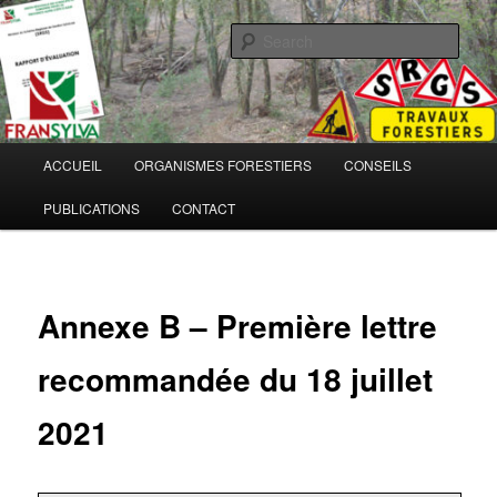
Sear
Main
ACCUEIL
ORGANISMES FORESTIERS
CONSEILS
Skip
menu
PUBLICATIONS
CONTACT
to
primary
content
Annexe B – Première lettre
recommandée du 18 juillet
2021