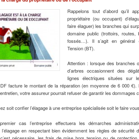
Rappelons tout d’abord qu’il app
propriétaire (ou occupant) d’élag
faire élaguer) les branches qui sur
domaine public (trottoirs, routes,
fossés…). Il s’agit en général
Tension (BT).
Attention : lorsque des branches 
d’arbres occasionnent des dégâ
lignes électriques situées sur 
RDF facture le montant de la réparation (en moyenne de 6 000 €).
ntretien, votre assureur pourrait refuser de garantir les dommages 
z soit confier l’élagage à une entreprise spécialisée soit le faire v
remier cas l’entreprise effectuera les démarches administrat
er l’élagage en respectant bien évidemment les règles de sécurité 
i c’est nécessaire, les frais de mise hors tension ou de protectio