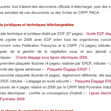
uverez tout d’abord des documents officiels à télécharger, puis des e
les extraites de ces documents ou des fiches du CRPF PACA.
 juridiques et techniques téléchargeables
uide technique et juridique établi par EDF (57 pages) :
Guide EDF éla
te signée en 2006 avec EDF entre tous les organismes concer
mment notre Fédération Fransylva et le CNPF (13 pages) intitulé
tiques de la gestion de la végétation sous et aux abords d
triques
» :
Charte élagage sous lignes électriques 2006
première plaquette illustrée (4 pages) réalisée par ERDF, intitulée «
imité des lignes aériennes
» :
Plaquette Élagage ERDF 1
seconde plaquette illustrée (4 pages), légèrement différente, elle aus
ERDF, intitulée «
L’élagage en toute sécurité
» :
Plaquette Élagage E
ossier de 4 pages réalisé en 2009 par le CRPF Midi-Pyrénées intitu
ignes électriques : conflits ou convergence d’intérêt
» :
Lignes élect
 Pyrénées 2009
 la charge du propriétaire ou de l’occupant