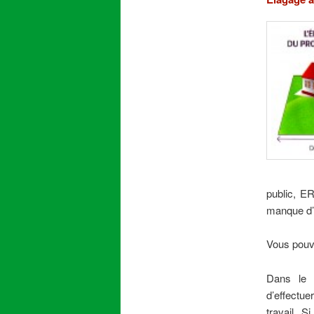
public, E
manque d’e
Vous pouve
Dans le p
d’effectu
travail. S