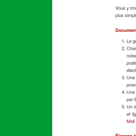
Vous y tro
plus simp
Documents
Le g
Char
nota
pra
élec
Une 
prox
Une 
par 
Un d
et l
Midi
Élagage à