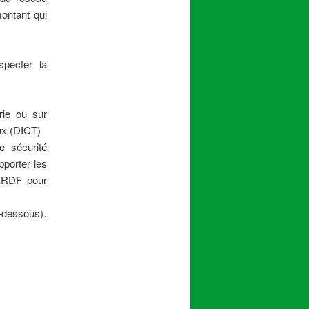
montant qui
specter la
rie ou sur
ux (DICT)
e sécurité
porter les
 ERDF pour
-dessous).