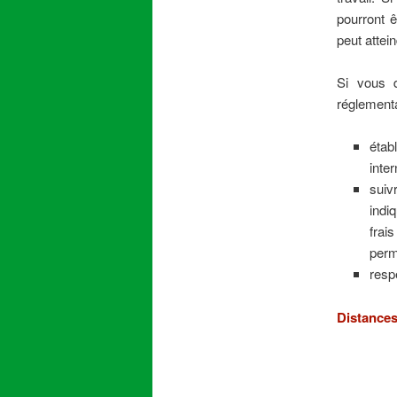
pourront ê
peut attei
Si vous d
réglementa
étab
inte
suiv
indi
frai
perm
resp
Distances