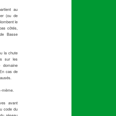
artient au
uer (ou de
plombent le
 bas côtés,
 de Basse
ou la chute
ts sur les
le domaine
 En cas de
causés.
ous-même.
ives avant
du code du
n du réseau