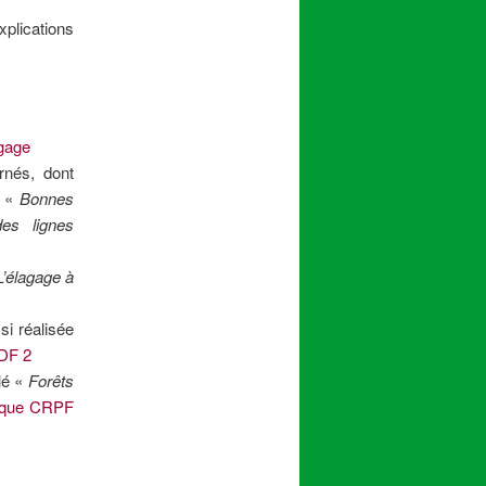
xplications
gage
nés, dont
e «
Bonnes
es lignes
L’élagage à
si réalisée
RDF 2
lé «
Forêts
rique CRPF