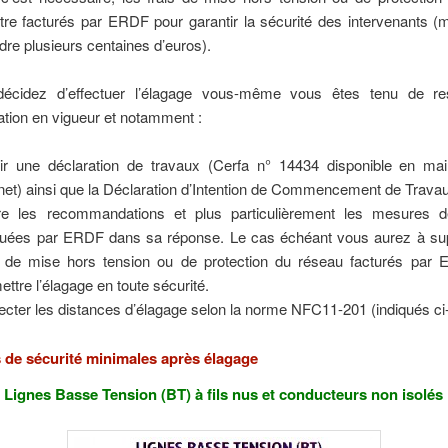
tre facturés par ERDF pour garantir la sécurité des intervenants (
ndre plusieurs centaines d’euros).
écidez d’effectuer l’élagage vous-même vous êtes tenu de re
tion en vigueur et notamment :
lir une déclaration de travaux (Cerfa n° 14434 disponible en mai
rnet) ainsi que la Déclaration d’Intention de Commencement de Trava
re les recommandations et plus particulièrement les mesures d
quées par ERDF dans sa réponse. Le cas échéant vous aurez à sup
s de mise hors tension ou de protection du réseau facturés par
ettre l’élagage en toute sécurité.
ecter les distances d’élagage selon la norme NFC11-201 (indiqués ci
 de sécurité minimales après élagage
Lignes Basse Tension (BT) à fils nus et conducteurs non isolés