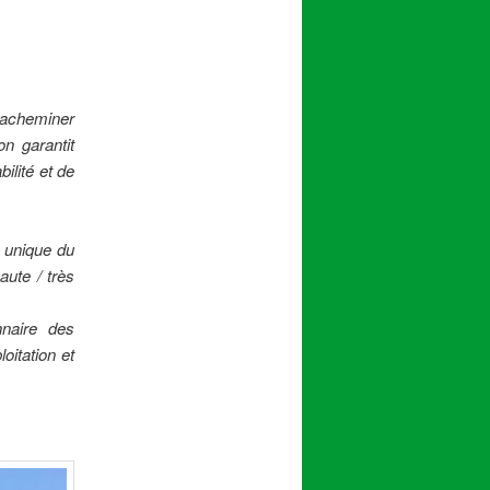
’acheminer
on garantit
ilité et de
e unique du
haute / très
nnaire des
oitation et