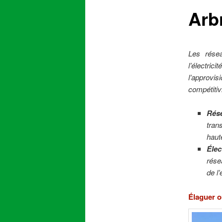
Arbr
content
Les résea
l’électric
l’approvis
compétitiv
Rése
trans
haut
Élec
rése
de l
Élaguer o