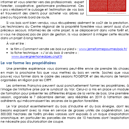
informer et vous orienter vers des professionnels : expert
forestier, coopérative,
gestionnaire professionnel. Ces
«
pro
»
réaliseront le cubage et l'esti
mation de
vos bois
et trouveront des clients pour acheter vos arbres sur
pied ou façonnés bord de route.
Si vos bois sont bien vendus, vous récupérerez aisément le coût de la prestation.
Les techniciens du Centre régional de la propriété forestière vous seront aussi
d'un
précieux secours. Informez
-
les de votre projet, ils se déplaceront dans votre forêt et,
si vous ne disposez pas de plan de gestion, ils vous aideront à intégrer cette récolte
dans un projet à long terme.
À voir
et lire
:

le film «
Comment vendre ses bois sur
pied
»
:
www.
jemeformepourmesbois
.
fr/
la fiche technique
:
«
J
’
ai du bois à vendre
»
:

www.
auvergnerhonealpes.cnpf
.
fr
Le var forme les propriét
aires
Une première expérience vous donnera peut
-
être envie de prendre lés choses
en main la proch
aine fois que vous mettrez du bois en vente. Sachez que vous
pouvez vous former dans le cadre des sessions FOGEFOR et des réu
nions de terrain
organisées en région par les CRPF.
Les antennes Fransylva peuvent aussi ponctuellement for
mer les propriétaires,
à
l'image de l'initiative prise par le syndicat du Var. Celui
-
ci a mis en place un module
de formation pour présenter les différentes étapes de la vente de bois. Une première
session, organisée le 7 décembre dernier,
sera rééditée en 2019 à l'atten
tion d
es
adhérents qui méconnaissent les arcanes de la gestion forestière.
Le Var produit essentiellement du bois d'industrie et du bois énergie, dont les
besoins explosent avec la mise en service de grosses
unités de cogénération. Les
300.
000 hectares de forêts
pri
vées varoises sont exposés à un risque d'exploitation
anarchique, en particulier les parcelles de moins de 10 hectares dont l'exploit
ation
ne nécessite pas d'autori
sation de coupe.