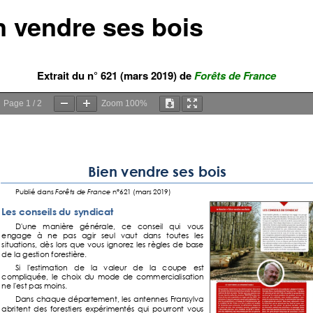
n vendre ses bois
Extrait du n° 621 (mars 2019) de
Forêts de France
Page
1
/
2
Zoom
100%
Bien vendre ses bois
Publié
dans
Forêts de France
n°6
2
1
(
mars
2019
)
Les conseils du syndicat
D'une manière générale, ce conseil qui vous
e
ngage à ne pas agir seul vaut dans toutes les
situations, dès lors que vous ignorez les règles de base
de la gestion forestière.
Si l'estimation de la valeur de la coupe est
compliquée, le choix du mode de commercialisation
ne l'est pas moins.
Dans chaque
département, les antennes Fransylva
abritent des forestiers expérimentés qui pourront vous