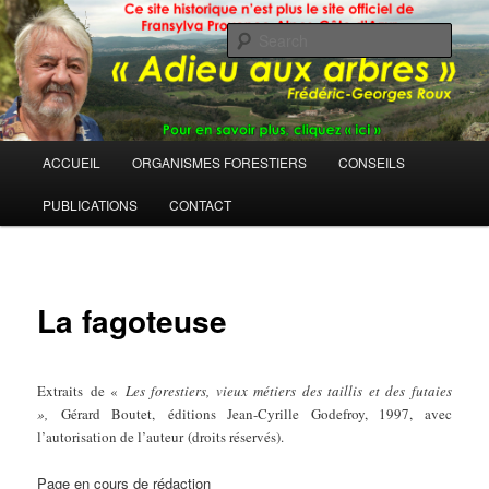
Sear
Main
ACCUEIL
ORGANISMES FORESTIERS
CONSEILS
Skip
menu
PUBLICATIONS
CONTACT
to
primary
content
La fagoteuse
Ext
raits de «
Les forestiers, vieux métiers des taillis et des futaies
»,
Gérard Boutet, éditions Jean-Cyrille Godefroy, 1997, avec
l’autorisation de l’auteur (droits réservés).
Page en cours de rédaction