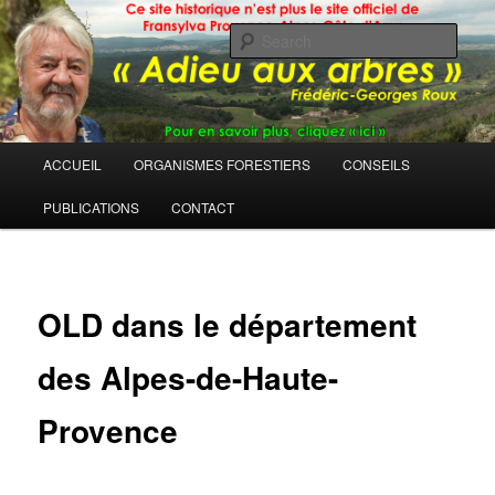
Sear
Main
ACCUEIL
ORGANISMES FORESTIERS
CONSEILS
Skip
menu
PUBLICATIONS
CONTACT
to
primary
content
OLD dans le département
des Alpes-de-Haute-
Provence