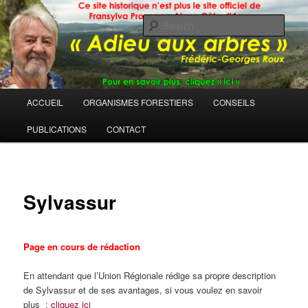
Sear
Main
ACCUEIL
ORGANISMES FORESTIERS
CONSEILS
Skip
menu
PUBLICATIONS
CONTACT
to
primary
content
Sylvassur
Page en cours de rédaction
En attendant que l’Union Régionale rédige sa propre description
de Sylvassur et de ses avantages, si vous voulez en savoir
plus :
cliquez ici