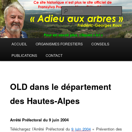
Sear
Main
ACCUEIL
ORGANISMES FORESTIERS
CONSEILS
Skip
menu
PUBLICATIONS
CONTACT
to
primary
content
OLD dans le département
des Hautes-Alpes
Arrêté Préfectoral du 9 juin 2004
Téléchargez l’Arrêté Préfectoral du
9 juin 2004
« Prévention des