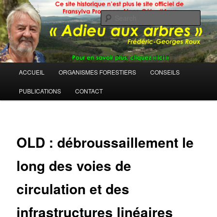
Sear
Main
ACCUEIL
ORGANISMES FORESTIERS
CONSEILS
Skip
menu
PUBLICATIONS
CONTACT
to
primary
content
OLD : débroussaillement le
long des voies de
circulation et des
infrastructures linéaires